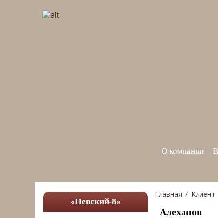
О компании
В
Главная
Клиент
«Невский-8»
Алеханов