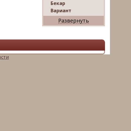
Бекар
Вариант
Дриада
Реал
Дарко
Ваш Дом
Александр
Мир квартир
ости
ЦАН
Панорама
АРИН
Магазин квартир
М16-
Недвижимость
Петербургская
Недвижимость
Русский фонд
недвижимости
Невский альянс