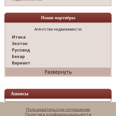
Наши партнёры
Агентства недвижимости
Итака
Экотон
Русланд
Бекар
Вариант
Дриада
Реал
Дарко
Ваш Дом
Анонсы
Александр
Мир квартир
ЦАН
Пользовательское соглашение
Политика конфиденциальности
Панорама