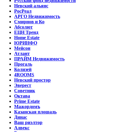
Русский фонд недвижимости
Невский альянс
РосРеал
АРГО Недвижимость
Смирнов и Ко
Абсолют
ЕЦН Тренд
Home Estate
ЮРИНФО
Мейсон
Атлант
ПРАЙМ Недвижимость
Прогаль
Колизей
4ROOMS
Невский простор
Эверест
Советник
Октава
Prime Estate
Мажордомъ
Казанская площадь
Динас
Ваш риэлтор
Адвекс