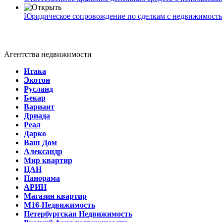
Юридическое сопровождение по сделкам с недвижимост
Агентства недвижимости
Итака
Экотон
Русланд
Бекар
Вариант
Дриада
Реал
Дарко
Ваш Дом
Александр
Мир квартир
ЦАН
Панорама
АРИН
Магазин квартир
М16-Недвижимость
Петербургская Недвижимость