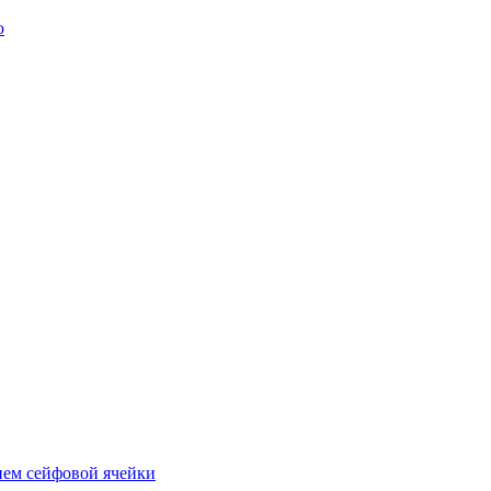
ю
ием сейфовой ячейки