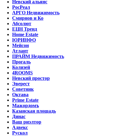
Невский альянс
РосРеал
АРГО Недвижимость
Смирнов и Ко
Абсолют
ЕЦН Тренд
Home Estate
ЮРИНФО
Мейсон
Атлант
ПРАЙМ Недвижимость
Прогаль
Колизей
4ROOMS
Невский простор
Эверест
Советник
Октава
Prime Estate
Мажордомъ
Казанская площадь
Динас
Ваш риэлтор
Адвекс
Рускол