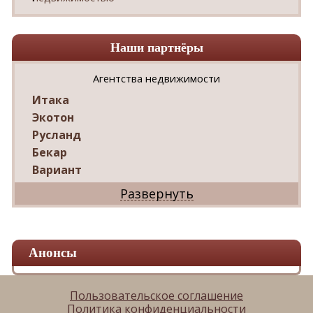
Наши партнёры
Агентства недвижимости
Итака
Экотон
Русланд
Бекар
Вариант
Дриада
Реал
Дарко
Ваш Дом
Анонсы
Александр
Мир квартир
ЦАН
Пользовательское соглашение
Политика конфиденциальности
Панорама