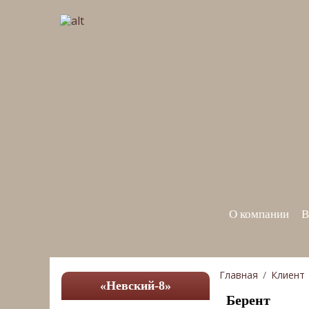
О компании
В
Главная
Клиент
«Невский-8»
Берент