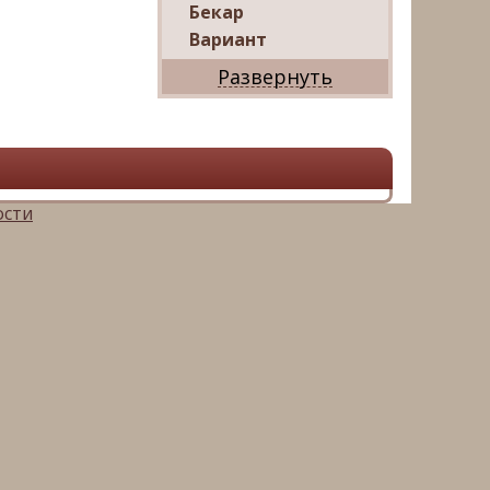
Бекар
Вариант
Дриада
Реал
Дарко
Ваш Дом
Александр
Мир квартир
ости
ЦАН
Панорама
АРИН
Магазин квартир
М16-
Недвижимость
Петербургская
Недвижимость
Русский фонд
недвижимости
Невский альянс