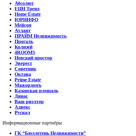
Абсолют
ЕЦН Тренд
Home Estate
ЮРИНФО
Мейсон
Атлант
ПРАЙМ Недвижимость
Прогаль
Колизей
4ROOMS
Невский простор
Эверест
Советник
Октава
Prime Estate
Мажордомъ
Казанская площадь
Динас
Ваш риэлтор
Адвекс
Рускол
Информационные партнёры
ГК “Бюллетень Недвижимости”