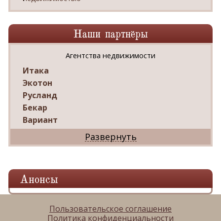
Наши партнёры
Агентства недвижимости
Итака
Экотон
Русланд
Бекар
Вариант
Дриада
Реал
Дарко
Ваш Дом
Анонсы
Александр
Мир квартир
ЦАН
Пользовательское соглашение
Политика конфиденциальности
Панорама