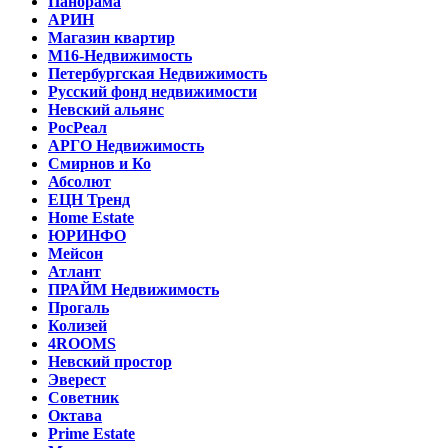
Панорама
АРИН
Магазин квартир
М16-Недвижимость
Петербургская Недвижимость
Русский фонд недвижимости
Невский альянс
РосРеал
АРГО Недвижимость
Смирнов и Ко
Абсолют
ЕЦН Тренд
Home Estate
ЮРИНФО
Мейсон
Атлант
ПРАЙМ Недвижимость
Прогаль
Колизей
4ROOMS
Невский простор
Эверест
Советник
Октава
Prime Estate