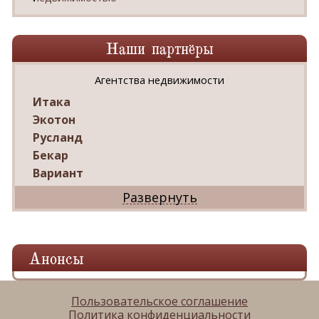
Наши партнёры
Агентства недвижимости
Итака
Экотон
Русланд
Бекар
Вариант
Дриада
Реал
Дарко
Ваш Дом
Анонсы
Александр
Мир квартир
ЦАН
Пользовательское соглашение
Политика конфиденциальности
Панорама