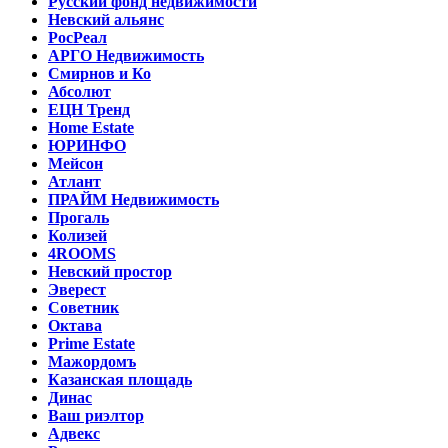
Русский фонд недвижимости
Невский альянс
РосРеал
АРГО Недвижимость
Смирнов и Ко
Абсолют
ЕЦН Тренд
Home Estate
ЮРИНФО
Мейсон
Атлант
ПРАЙМ Недвижимость
Прогаль
Колизей
4ROOMS
Невский простор
Эверест
Советник
Октава
Prime Estate
Мажордомъ
Казанская площадь
Динас
Ваш риэлтор
Адвекс