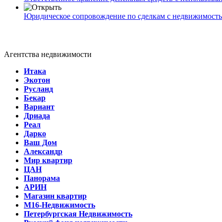
Юридическое сопровождение по сделкам с недвижимост
Агентства недвижимости
Итака
Экотон
Русланд
Бекар
Вариант
Дриада
Реал
Дарко
Ваш Дом
Александр
Мир квартир
ЦАН
Панорама
АРИН
Магазин квартир
М16-Недвижимость
Петербургская Недвижимость