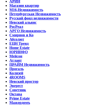
АРИН
Магазин квартир
М16-Недвижимость
Петербургская Недвижимость
Русский фонд недвижимости
Невский альянс
РосРеал
АРГО Недвижимость
Смирнов и Ко
Абсолют
ЕЦН Тренд
Home Estate
ЮРИНФО
Мейсон
Атлант
ПРАЙМ Недвижимость
Прогаль
Колизей
4ROOMS
Невский простор
Эверест
Советник
Октава
Prime Estate
Мажордомъ