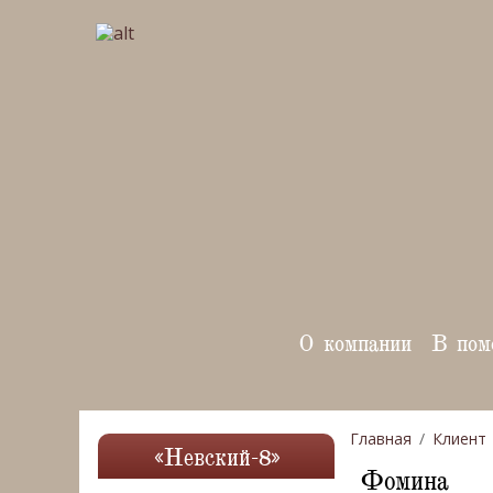
О компании
В пом
Главная
Клиент
«Невский-8»
Фомина