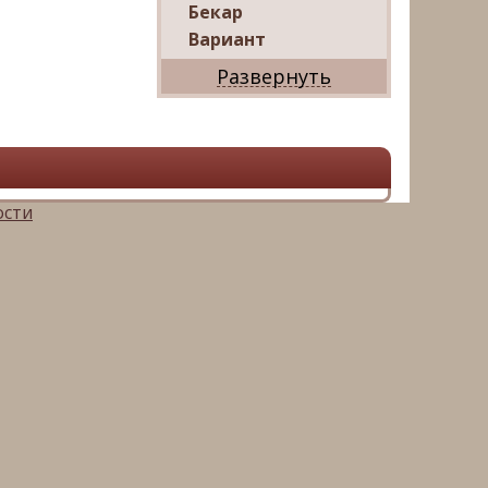
Бекар
Вариант
Дриада
Реал
Дарко
Ваш Дом
Александр
Мир квартир
ости
ЦАН
Панорама
АРИН
Магазин квартир
М16-
Недвижимость
Петербургская
Недвижимость
Русский фонд
недвижимости
Невский альянс