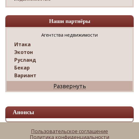
Наши партнёры
Агентства недвижимости
Итака
Экотон
Русланд
Бекар
Вариант
Дриада
Реал
Дарко
Ваш Дом
Анонсы
Александр
Мир квартир
ЦАН
Пользовательское соглашение
Политика конфиденциальности
Панорама