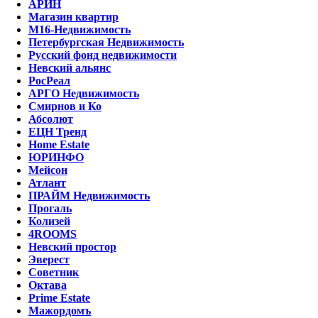
АРИН
Магазин квартир
М16-Недвижимость
Петербургская Недвижимость
Русский фонд недвижимости
Невский альянс
РосРеал
АРГО Недвижимость
Смирнов и Ко
Абсолют
ЕЦН Тренд
Home Estate
ЮРИНФО
Мейсон
Атлант
ПРАЙМ Недвижимость
Прогаль
Колизей
4ROOMS
Невский простор
Эверест
Советник
Октава
Prime Estate
Мажордомъ