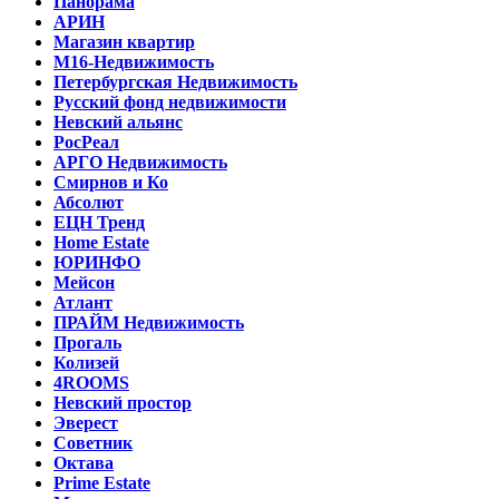
Панорама
АРИН
Магазин квартир
М16-Недвижимость
Петербургская Недвижимость
Русский фонд недвижимости
Невский альянс
РосРеал
АРГО Недвижимость
Смирнов и Ко
Абсолют
ЕЦН Тренд
Home Estate
ЮРИНФО
Мейсон
Атлант
ПРАЙМ Недвижимость
Прогаль
Колизей
4ROOMS
Невский простор
Эверест
Советник
Октава
Prime Estate