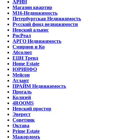
АРИН
Магазин квартир
М16-Недвижимость
Петербургская Недвижимость
Русский фонд недвижимости
Невский альянс
РосРеал
АРГО Недвижимость
Смирнов и Ко
Абсолют
ЕЦН Тренд
Home Estate
ЮРИНФО
Мейсон
Атлант
ПРАЙМ Недвижимость
Прогаль
Колизей
4ROOMS
Невский простор
Эверест
Советник
Октава
Prime Estate
Мажордомъ