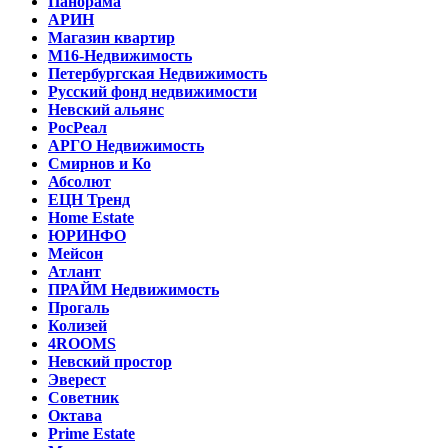
Панорама
АРИН
Магазин квартир
М16-Недвижимость
Петербургская Недвижимость
Русский фонд недвижимости
Невский альянс
РосРеал
АРГО Недвижимость
Смирнов и Ко
Абсолют
ЕЦН Тренд
Home Estate
ЮРИНФО
Мейсон
Атлант
ПРАЙМ Недвижимость
Прогаль
Колизей
4ROOMS
Невский простор
Эверест
Советник
Октава
Prime Estate