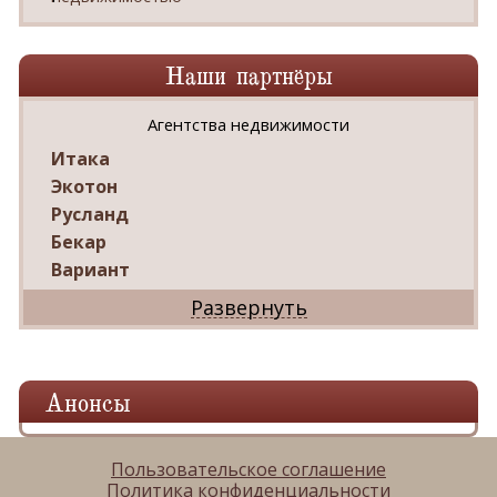
Наши партнёры
Агентства недвижимости
Итака
Экотон
Русланд
Бекар
Вариант
Дриада
Реал
Дарко
Ваш Дом
Анонсы
Александр
Мир квартир
ЦАН
Пользовательское соглашение
Политика конфиденциальности
Панорама