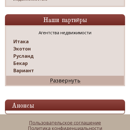
Наши партнёры
Агентства недвижимости
Итака
Экотон
Русланд
Бекар
Вариант
Дриада
Реал
Дарко
Ваш Дом
Анонсы
Александр
Мир квартир
ЦАН
Пользовательское соглашение
Политика конфиденциальности
Панорама