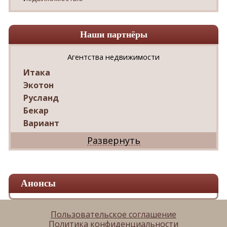
Наши партнёры
Агентства недвижимости
Итака
Экотон
Русланд
Бекар
Вариант
Дриада
Реал
Дарко
Ваш Дом
Анонсы
Александр
Мир квартир
ЦАН
Пользовательское соглашение
Политика конфиденциальности
Панорама