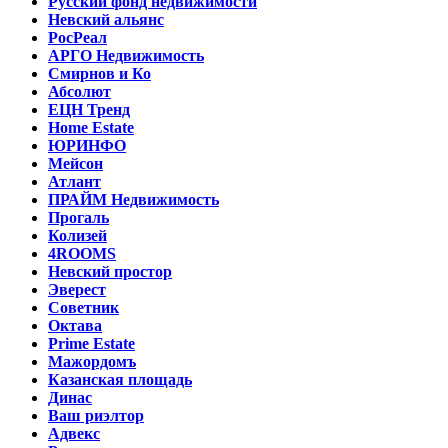
Русский фонд недвижимости
Невский альянс
РосРеал
АРГО Недвижимость
Смирнов и Ко
Абсолют
ЕЦН Тренд
Home Estate
ЮРИНФО
Мейсон
Атлант
ПРАЙМ Недвижимость
Прогаль
Колизей
4ROOMS
Невский простор
Эверест
Советник
Октава
Prime Estate
Мажордомъ
Казанская площадь
Динас
Ваш риэлтор
Адвекс