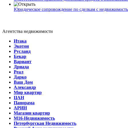
Юридическое сопровождение по сделкам с недвижимост
Агентства недвижимости
Итака
Экотон
Русланд
Бекар
Вариант
Дриада
Реал
Дарко
Ваш Дом
Александр
Мир квартир
ЦАН
Панорама
АРИН
Магазин квартир
М16-Недвижимость
Петербургская Недвижимость