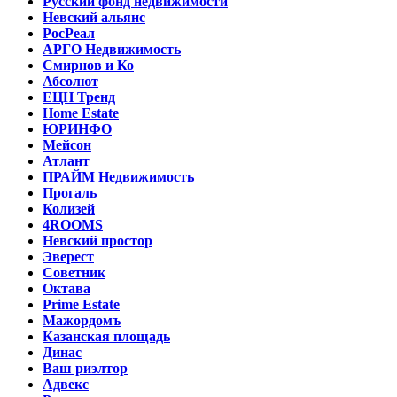
Русский фонд недвижимости
Невский альянс
РосРеал
АРГО Недвижимость
Смирнов и Ко
Абсолют
ЕЦН Тренд
Home Estate
ЮРИНФО
Мейсон
Атлант
ПРАЙМ Недвижимость
Прогаль
Колизей
4ROOMS
Невский простор
Эверест
Советник
Октава
Prime Estate
Мажордомъ
Казанская площадь
Динас
Ваш риэлтор
Адвекс