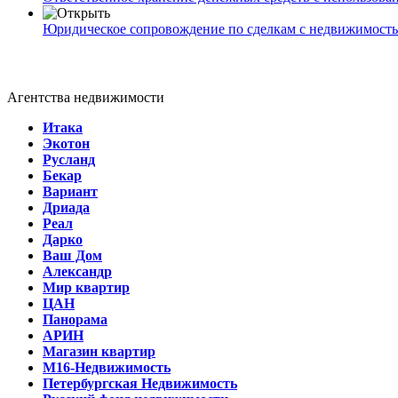
Юридическое сопровождение по сделкам с недвижимост
Агентства недвижимости
Итака
Экотон
Русланд
Бекар
Вариант
Дриада
Реал
Дарко
Ваш Дом
Александр
Мир квартир
ЦАН
Панорама
АРИН
Магазин квартир
М16-Недвижимость
Петербургская Недвижимость