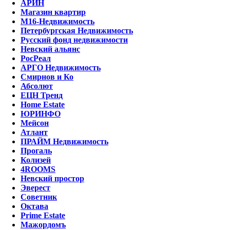
АРИН
Магазин квартир
М16-Недвижимость
Петербургская Недвижимость
Русский фонд недвижимости
Невский альянс
РосРеал
АРГО Недвижимость
Смирнов и Ко
Абсолют
ЕЦН Тренд
Home Estate
ЮРИНФО
Мейсон
Атлант
ПРАЙМ Недвижимость
Прогаль
Колизей
4ROOMS
Невский простор
Эверест
Советник
Октава
Prime Estate
Мажордомъ