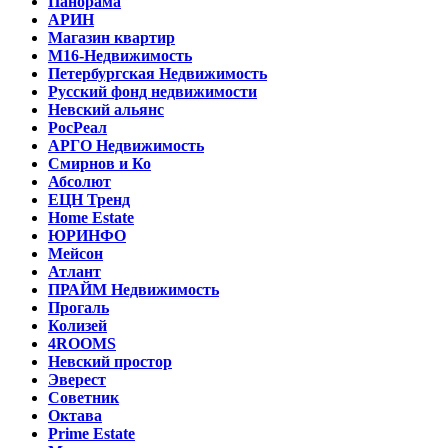
Панорама
АРИН
Магазин квартир
М16-Недвижимость
Петербургская Недвижимость
Русский фонд недвижимости
Невский альянс
РосРеал
АРГО Недвижимость
Смирнов и Ко
Абсолют
ЕЦН Тренд
Home Estate
ЮРИНФО
Мейсон
Атлант
ПРАЙМ Недвижимость
Прогаль
Колизей
4ROOMS
Невский простор
Эверест
Советник
Октава
Prime Estate