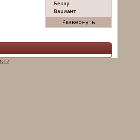
Бекар
Вариант
Дриада
Реал
Дарко
Ваш Дом
Александр
Мир квартир
ости
ЦАН
Панорама
АРИН
Магазин квартир
М16-
Недвижимость
Петербургская
Недвижимость
Русский фонд
недвижимости
Невский альянс