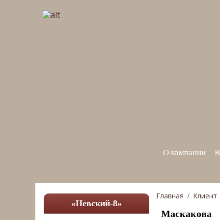
О компании
В
Главная
Клиент
«Невский-8»
Маскакова