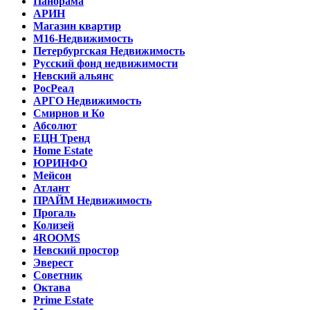
Панорама
АРИН
Магазин квартир
М16-Недвижимость
Петербургская Недвижимость
Русский фонд недвижимости
Невский альянс
РосРеал
АРГО Недвижимость
Смирнов и Ко
Абсолют
ЕЦН Тренд
Home Estate
ЮРИНФО
Мейсон
Атлант
ПРАЙМ Недвижимость
Прогаль
Колизей
4ROOMS
Невский простор
Эверест
Советник
Октава
Prime Estate