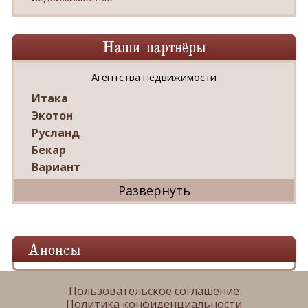
Наши партнёры
Агентства недвижимости
Итака
Экотон
Русланд
Бекар
Вариант
Дриада
Реал
Дарко
Ваш Дом
Анонсы
Александр
Мир квартир
ЦАН
Пользовательское соглашение
Политика конфиденциальности
Панорама