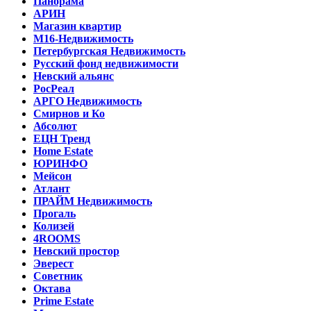
Панорама
АРИН
Магазин квартир
М16-Недвижимость
Петербургская Недвижимость
Русский фонд недвижимости
Невский альянс
РосРеал
АРГО Недвижимость
Смирнов и Ко
Абсолют
ЕЦН Тренд
Home Estate
ЮРИНФО
Мейсон
Атлант
ПРАЙМ Недвижимость
Прогаль
Колизей
4ROOMS
Невский простор
Эверест
Советник
Октава
Prime Estate