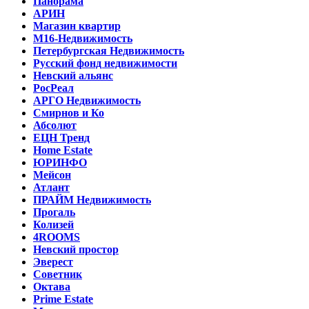
Панорама
АРИН
Магазин квартир
М16-Недвижимость
Петербургская Недвижимость
Русский фонд недвижимости
Невский альянс
РосРеал
АРГО Недвижимость
Смирнов и Ко
Абсолют
ЕЦН Тренд
Home Estate
ЮРИНФО
Мейсон
Атлант
ПРАЙМ Недвижимость
Прогаль
Колизей
4ROOMS
Невский простор
Эверест
Советник
Октава
Prime Estate