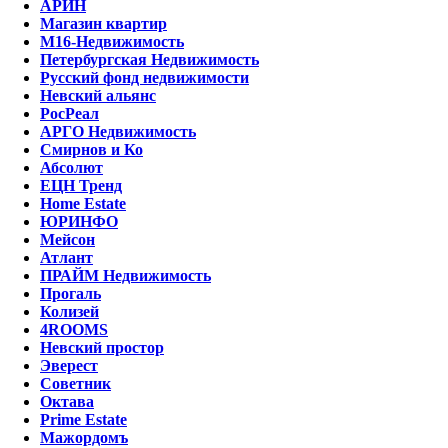
АРИН
Магазин квартир
М16-Недвижимость
Петербургская Недвижимость
Русский фонд недвижимости
Невский альянс
РосРеал
АРГО Недвижимость
Смирнов и Ко
Абсолют
ЕЦН Тренд
Home Estate
ЮРИНФО
Мейсон
Атлант
ПРАЙМ Недвижимость
Прогаль
Колизей
4ROOMS
Невский простор
Эверест
Советник
Октава
Prime Estate
Мажордомъ