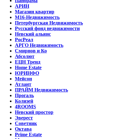
Панорама
АРИН
Магазин квартир
М16-Недвижимость
Петербургская Недвижимость
Русский фонд недвижимости
Невский альянс
РосРеал
АРГО Недвижимость
Смирнов и Ко
Абсолют
ЕЦН Тренд
Home Estate
ЮРИНФО
Мейсон
Атлант
ПРАЙМ Недвижимость
Прогаль
Колизей
4ROOMS
Невский простор
Эверест
Советник
Октава
Prime Estate