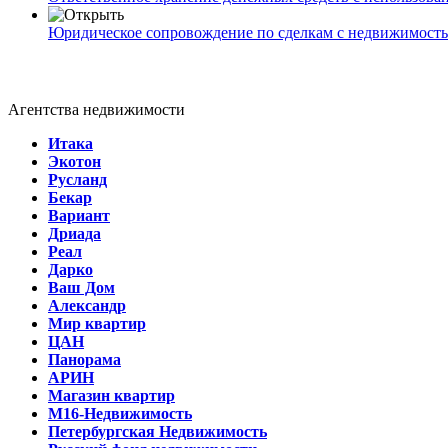
Юридическое сопровождение по сделкам с недвижимост
Агентства недвижимости
Итака
Экотон
Русланд
Бекар
Вариант
Дриада
Реал
Дарко
Ваш Дом
Александр
Мир квартир
ЦАН
Панорама
АРИН
Магазин квартир
М16-Недвижимость
Петербургская Недвижимость