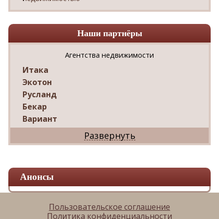
Наши партнёры
Агентства недвижимости
Итака
Экотон
Русланд
Бекар
Вариант
Дриада
Реал
Дарко
Ваш Дом
Анонсы
Александр
Мир квартир
ЦАН
Пользовательское соглашение
Политика конфиденциальности
Панорама