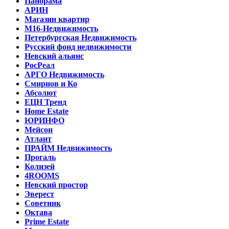
Панорама
АРИН
Магазин квартир
М16-Недвижимость
Петербургская Недвижимость
Русский фонд недвижимости
Невский альянс
РосРеал
АРГО Недвижимость
Смирнов и Ко
Абсолют
ЕЦН Тренд
Home Estate
ЮРИНФО
Мейсон
Атлант
ПРАЙМ Недвижимость
Прогаль
Колизей
4ROOMS
Невский простор
Эверест
Советник
Октава
Prime Estate