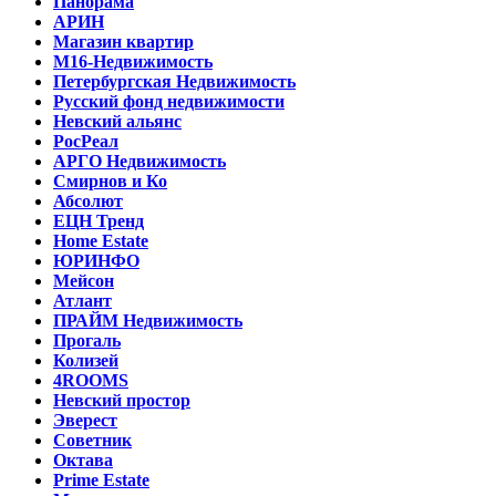
Панорама
АРИН
Магазин квартир
М16-Недвижимость
Петербургская Недвижимость
Русский фонд недвижимости
Невский альянс
РосРеал
АРГО Недвижимость
Смирнов и Ко
Абсолют
ЕЦН Тренд
Home Estate
ЮРИНФО
Мейсон
Атлант
ПРАЙМ Недвижимость
Прогаль
Колизей
4ROOMS
Невский простор
Эверест
Советник
Октава
Prime Estate