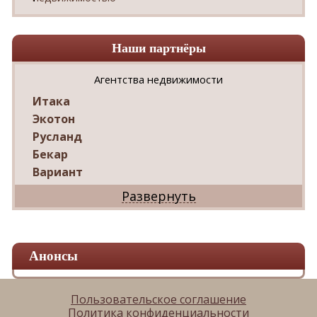
Наши партнёры
Агентства недвижимости
Итака
Экотон
Русланд
Бекар
Вариант
Дриада
Реал
Дарко
Ваш Дом
Анонсы
Александр
Мир квартир
ЦАН
Пользовательское соглашение
Политика конфиденциальности
Панорама