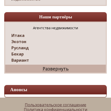
Наши партнёры
Агентства недвижимости
Итака
Экотон
Русланд
Бекар
Вариант
Дриада
Реал
Дарко
Ваш Дом
Анонсы
Александр
Мир квартир
ЦАН
Пользовательское соглашение
Политика конфиденциальности
Панорама