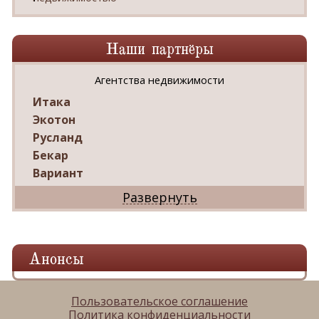
Наши партнёры
Агентства недвижимости
Итака
Экотон
Русланд
Бекар
Вариант
Дриада
Реал
Дарко
Ваш Дом
Анонсы
Александр
Мир квартир
ЦАН
Пользовательское соглашение
Политика конфиденциальности
Панорама