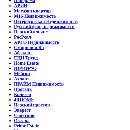
Панорама
АРИН
Магазин квартир
М16-Недвижимость
Петербургская Недвижимость
Русский фонд недвижимости
Невский альянс
РосРеал
АРГО Недвижимость
Смирнов и Ко
Абсолют
ЕЦН Тренд
Home Estate
ЮРИНФО
Мейсон
Атлант
ПРАЙМ Недвижимость
Прогаль
Колизей
4ROOMS
Невский простор
Эверест
Советник
Октава
Prime Estate