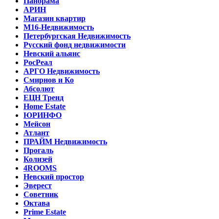
Панорама
АРИН
Магазин квартир
М16-Недвижимость
Петербургская Недвижимость
Русский фонд недвижимости
Невский альянс
РосРеал
АРГО Недвижимость
Смирнов и Ко
Абсолют
ЕЦН Тренд
Home Estate
ЮРИНФО
Мейсон
Атлант
ПРАЙМ Недвижимость
Прогаль
Колизей
4ROOMS
Невский простор
Эверест
Советник
Октава
Prime Estate