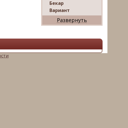
Бекар
Вариант
Дриада
Реал
Дарко
Ваш Дом
Александр
Мир квартир
ости
ЦАН
Панорама
АРИН
Магазин квартир
М16-
Недвижимость
Петербургская
Недвижимость
Русский фонд
недвижимости
Невский альянс