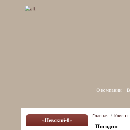
О компании
В
Главная
Клиент
«Невский-8»
Погодин