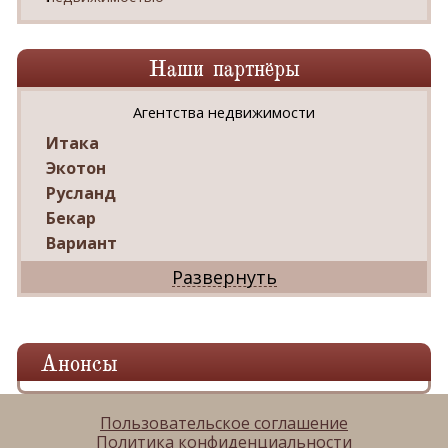
Наши партнёры
Агентства недвижимости
Итака
Экотон
Русланд
Бекар
Вариант
Дриада
Реал
Дарко
Ваш Дом
Анонсы
Александр
Мир квартир
ЦАН
Пользовательское соглашение
Политика конфиденциальности
Панорама