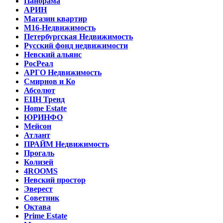
Панорама
АРИН
Магазин квартир
М16-Недвижимость
Петербургская Недвижимость
Русский фонд недвижимости
Невский альянс
РосРеал
АРГО Недвижимость
Смирнов и Ко
Абсолют
ЕЦН Тренд
Home Estate
ЮРИНФО
Мейсон
Атлант
ПРАЙМ Недвижимость
Прогаль
Колизей
4ROOMS
Невский простор
Эверест
Советник
Октава
Prime Estate