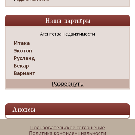
Наши партнёры
Агентства недвижимости
Итака
Экотон
Русланд
Бекар
Вариант
Дриада
Реал
Дарко
Ваш Дом
Анонсы
Александр
Мир квартир
ЦАН
Пользовательское соглашение
Политика конфиденциальности
Панорама