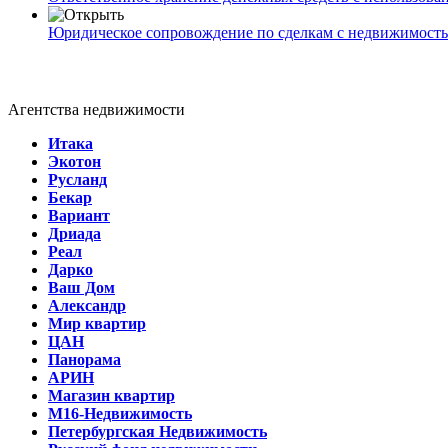
Юридическое сопровождение по сделкам с недвижимост
Агентства недвижимости
Итака
Экотон
Русланд
Бекар
Вариант
Дриада
Реал
Дарко
Ваш Дом
Александр
Мир квартир
ЦАН
Панорама
АРИН
Магазин квартир
М16-Недвижимость
Петербургская Недвижимость