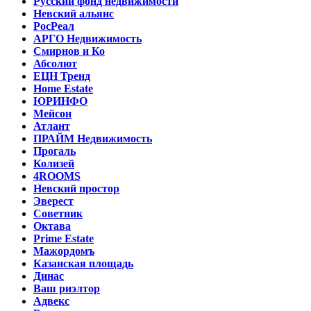
Русский фонд недвижимости
Невский альянс
РосРеал
АРГО Недвижимость
Смирнов и Ко
Абсолют
ЕЦН Тренд
Home Estate
ЮРИНФО
Мейсон
Атлант
ПРАЙМ Недвижимость
Прогаль
Колизей
4ROOMS
Невский простор
Эверест
Советник
Октава
Prime Estate
Мажордомъ
Казанская площадь
Динас
Ваш риэлтор
Адвекс