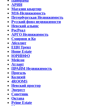
Панорама
АРИН
Магазин квартир
М16-Недвижимость
Петербургская Недвижимость
Русский фонд недвижимости
Невский альянс
РосРеал
АРГО Недвижимость
Смирнов и Ко
Абсолют
ЕЦН Тренд
Home Estate
ЮРИНФО
Мейсон
Атлант
ПРАЙМ Недвижимость
Прогаль
Колизей
4ROOMS
Невский простор
Эверест
Советник
Октава
Prime Estate