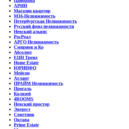
Панорама
АРИН
Магазин квартир
М16-Недвижимость
Петербургская Недвижимость
Русский фонд недвижимости
Невский альянс
РосРеал
АРГО Недвижимость
Смирнов и Ко
Абсолют
ЕЦН Тренд
Home Estate
ЮРИНФО
Мейсон
Атлант
ПРАЙМ Недвижимость
Прогаль
Колизей
4ROOMS
Невский простор
Эверест
Советник
Октава
Prime Estate