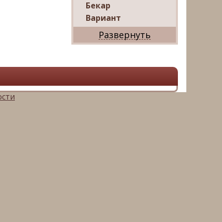
Бекар
Вариант
Дриада
Реал
Дарко
Ваш Дом
Александр
Мир квартир
ости
ЦАН
Панорама
АРИН
Магазин квартир
М16-
Недвижимость
Петербургская
Недвижимость
Русский фонд
недвижимости
Невский альянс