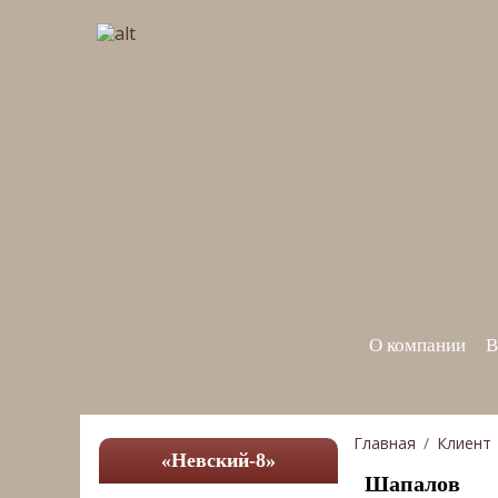
О компании
В
Главная
Клиент
«Невский-8»
Шапалов