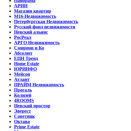
Панорама
АРИН
Магазин квартир
М16-Недвижимость
Петербургская Недвижимость
Русский фонд недвижимости
Невский альянс
РосРеал
АРГО Недвижимость
Смирнов и Ко
Абсолют
ЕЦН Тренд
Home Estate
ЮРИНФО
Мейсон
Атлант
ПРАЙМ Недвижимость
Прогаль
Колизей
4ROOMS
Невский простор
Эверест
Советник
Октава
Prime Estate